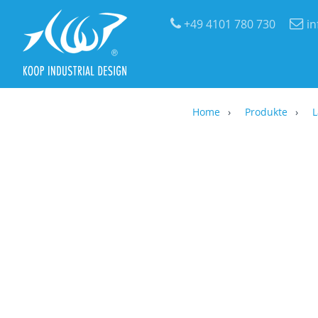
+49 4101 780 730
i
Home
Produkte
L