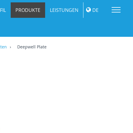
Me
FIL
PRODUKTE
LEISTUNGEN
DE
tten
Deepwell Plate