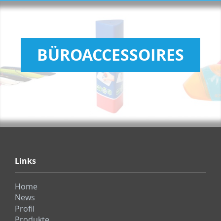
BÜROACCESSOIRES
Links
Home
News
Profil
Produkte