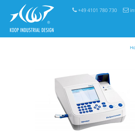
+49 4101 780 730
i
H