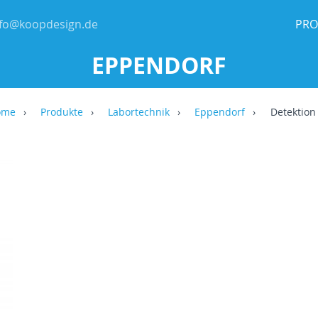
nfo@koopdesign.de
PRO
EPPENDORF
ome
Produkte
Labortechnik
Eppendorf
Detektion