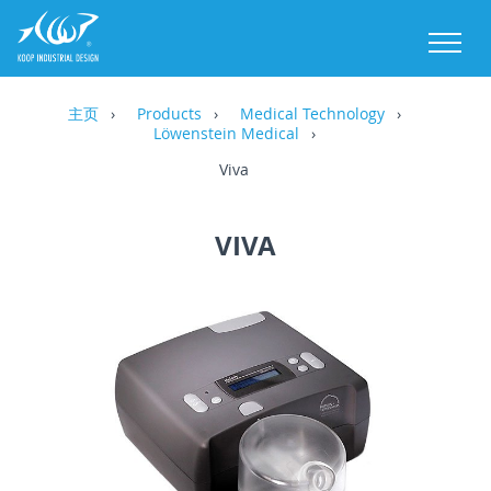
M
主页
Products
Medical Technology
Löwenstein Medical
Viva
VIVA