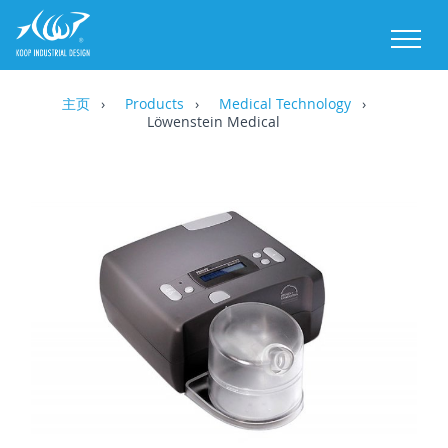
M
主页
Products
Medical Technology
Löwenstein Medical