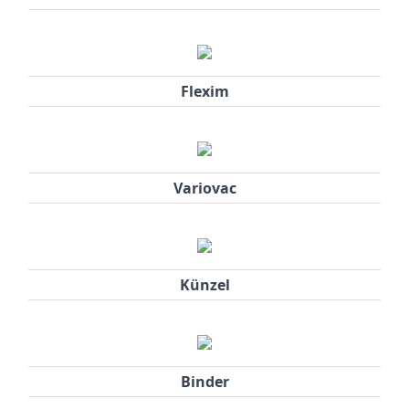
Flexim
Variovac
Künzel
Binder