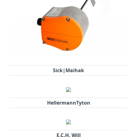
Sick|Maihak
HellermannTyton
E.C.H. Will