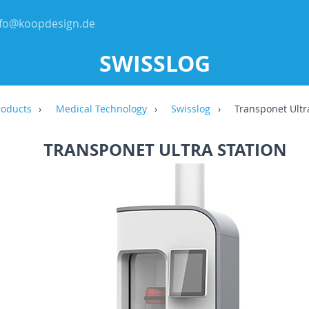
nfo@koopdesign.de
SWISSLOG
roducts
Medical Technology
Swisslog
Transponet Ultr
TRANSPONET ULTRA STATION