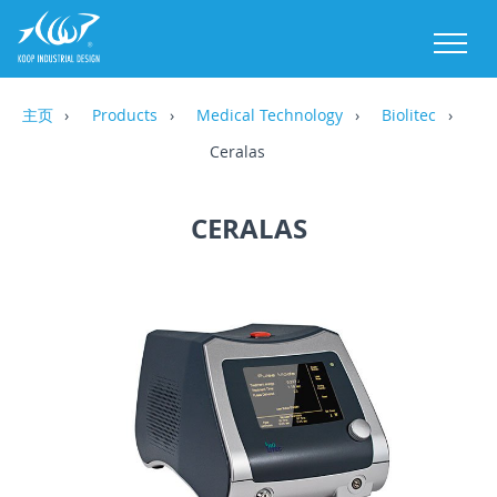
M
主页
Products
Medical Technology
Biolitec
Ceralas
CERALAS