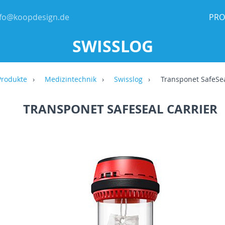
nfo@koopdesign.de
PRO
SWISSLOG
Produkte
Medizintechnik
Swisslog
Transponet SafeSea
TRANSPONET SAFESEAL CARRIER