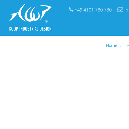
+49 4101 780 730
i
Home